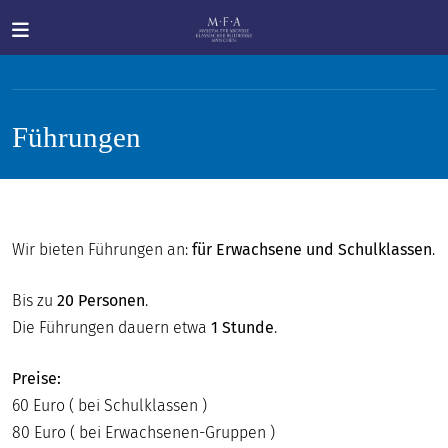
Direkt zum Inhalt
Führungen
SUCHE
Wir bieten Führungen an:
für Erwachsene und Schulklassen
.
Main navigation
IHR
Bis zu
20 Personen
.
BESUCH
Die Führungen dauern etwa
1 Stunde
.
ANTIKE
Preise:
FÜR
60 Euro ( bei Schulklassen )
ALLE
80 Euro ( bei Erwachsenen-Gruppen )