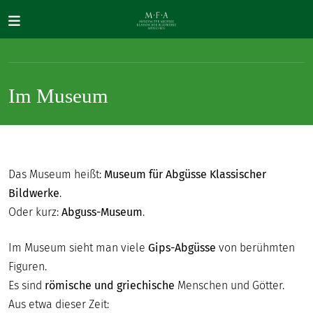
Direkt zum Inhalt
Im Museum
SUCHE
Das Museum heißt:
Museum für Abgüsse Klassischer
Bildwerke
.
Main navigation
IHR
Oder kurz:
Abguss-Museum
.
BESUCH
Im Museum sieht man viele
Gips-Abgüsse
von berühmten
ANTIKE
Figuren.
FÜR
Es sind
römische und griechische
Menschen und Götter.
ALLE
Aus etwa dieser Zeit: